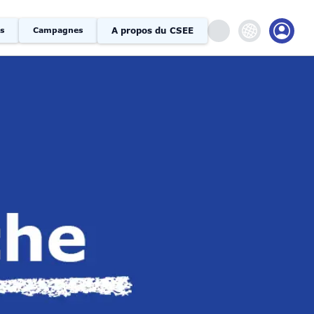
A propos du CSEE
s
Campagnes