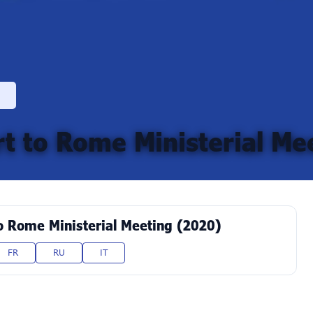
t to Rome Ministerial Me
o Rome Ministerial Meeting (2020)
FR
RU
IT