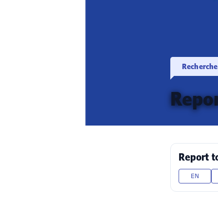
Recherche
Repor
Report t
EN