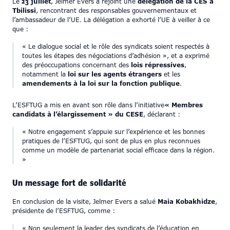
Le
23 juillet
, Jelmer Evers a rejoint une
délégation de la CES à
Tbilissi
, rencontrant des responsables gouvernementaux et
l’ambassadeur de l’UE. La délégation a exhorté l’UE à veiller à ce
que :
« Le dialogue social et le rôle des syndicats soient respectés à
toutes les étapes des négociations d’adhésion », et a exprimé
des préoccupations concernant des
lois répressives
,
notamment la
loi sur les agents étrangers
et les
amendements à la loi sur la fonction publique
.
L’ESFTUG a mis en avant son rôle dans l’initiative
« Membres
candidats à l’élargissement » du CESE
, déclarant :
« Notre engagement s’appuie sur l’expérience et les bonnes
pratiques de l’ESFTUG, qui sont de plus en plus reconnues
comme un modèle de partenariat social efficace dans la région.
»
Un message fort de solidarité
En conclusion de la visite, Jelmer Evers a salué
Maia Kobakhidze
,
présidente de l’ESFTUG, comme :
« Non seulement la leader des syndicats de l’éducation en