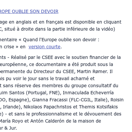
ROPE OUBLIE SON DEVOIR
age en anglais et en français est disponible en cliquant
C, situé à droite dans la partie inférieure de la vidéo)
mentaire « Quand l'Europe oublie son devoir :
en crise » en
version courte
.
s - Réalisé par le CSEE avec le soutien financier de la
uropéenne, ce documentaire a été produit sous la
permanente du Directeur du CSEE, Martin Rømer. Il
is pu voir le jour sans le travail acharné et
 sans réserve des membres du groupe consultatif du
quim Santos (Portugal, FNE), Inmaculada Echeverría
O, Espagne), Gianna Fracassi (FLC-CGIL, Italie), Roisin
I, Irlande), Nikolaos Papachristos et Themis Kotsifakis
) - et sans le professionnalisme et le dévouement des
 María Royo et Antón Calderón de la maison de
r & Jur.