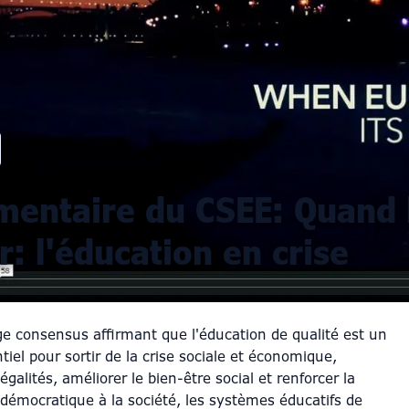
entaire du CSEE: Quand l
r: l'éducation en crise
rge consensus affirmant que l'éducation de qualité est un
tiel pour sortir de la crise sociale et économique,
négalités, améliorer le bien-être social et renforcer la
 démocratique à la société, les systèmes éducatifs de