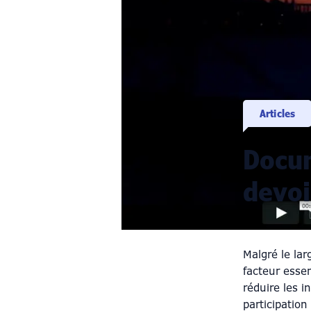
Articles
Docum
devoi
Malgré le la
facteur essen
réduire les i
participation