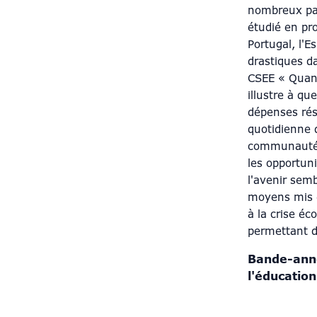
nombreux pay
étudié en pro
Portugal, l'E
drastiques d
CSEE « Quand
illustre à qu
dépenses rés
quotidienne 
communautés 
les opportuni
l'avenir sem
moyens mis e
à la crise é
permettant de
Bande-anno
l'éducation