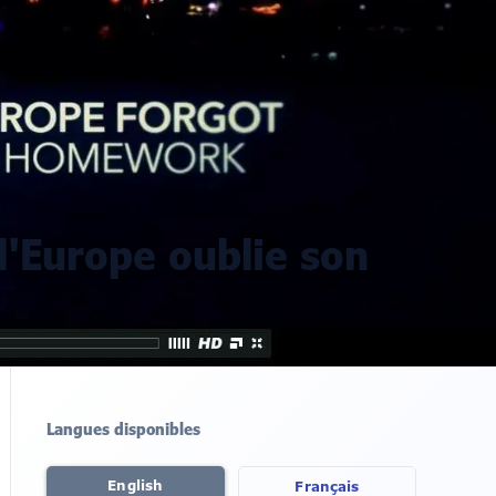
'Europe oublie son
Langues disponibles
English
Français