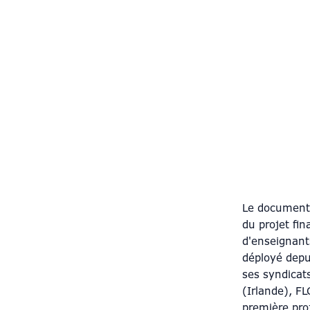
Le documenta
du projet fin
d'enseignants
déployé depu
ses syndicats
(Irlande), F
première pro