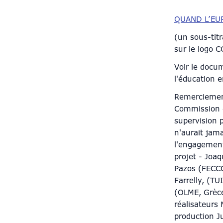
QUAND L’EU
(un sous-titr
sur le logo C
Voir le docu
l'éducation 
Remerciement
Commission e
supervision 
n'aurait jama
l'engagement
projet - Joa
Pazos (FECCO
Farrelly, (TU
(OLME, Grèce
réalisateurs
production Ju