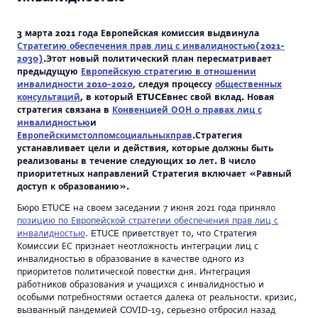
3 марта 2021 года Европейская комиссия выдвинула
Стратегию обеспечения прав лиц с инвалидностью
(2021-
2030)
.
Этот новый политический план пересматривает
предыдущую
Европейскую стратегию в отношении
инвалидности 2010-2020
, следуя процессу
общественных
консультаций
, в который
ETUCE
внес свой вклад. Новая
стратегия связана в
Конвенцией ООН о правах лиц с
инвалидностью
и
Европейским
столпом
социальных
прав
.
Стратегия
устанавливает цели и действия, которые должны быть
реализованы в течение следующих 10 лет. В число
приоритетных направлений Стратегия включает «Равный
доступ к образованию».
Бюро ETUCE на своем заседании 7 июня 2021 года приняло
позицию по Европейской стратегии обеспечения прав лиц с
инвалидностью
. ETUCE приветствует то, что Стратегия
Комиссии ЕС признает неотложность интеграции лиц с
инвалидностью в образование в качестве одного из
приоритетов политической повестки дня. Интеграция
работников образования и учащихся с инвалидностью и
особыми потребностями остается далека от реальности. кризис,
вызванный пандемией COVID-19, серьезно отбросил назад