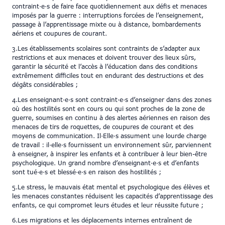
contraint·e·s de faire face quotidiennement aux défis et menaces
imposés par la guerre : interruptions forcées de l’enseignement,
passage à l’apprentissage mixte ou à distance, bombardements
aériens et coupures de courant.
3.Les établissements scolaires sont contraints de s’adapter aux
restrictions et aux menaces et doivent trouver des lieux sûrs,
garantir la sécurité et l’accès à l’éducation dans des conditions
extrêmement difficiles tout en endurant des destructions et des
dégâts considérables ;
4.Les enseignant·e·s sont contraint·e·s d’enseigner dans des zones
où des hostilités sont en cours ou qui sont proches de la zone de
guerre, soumises en continu à des alertes aériennes en raison des
menaces de tirs de roquettes, de coupures de courant et des
moyens de communication. Il·Elle·s assument une lourde charge
de travail : il·elle·s fournissent un environnement sûr, parviennent
à enseigner, à inspirer les enfants et à contribuer à leur bien-être
psychologique. Un grand nombre d’enseignant·e·s et d’enfants
sont tué·e·s et blessé·e·s en raison des hostilités ;
5.Le stress, le mauvais état mental et psychologique des élèves et
les menaces constantes réduisent les capacités d’apprentissage des
enfants, ce qui compromet leurs études et leur réussite future ;
6.Les migrations et les déplacements internes entraînent de