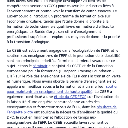
dans divers secteurs. La Pologne développe 120 centres de
compétences sectoriels (CCS) pour couvrir les industries liées à
l'environnement et promouvoir le transfert de connaissances. Le
Luxembourg a introduit un programme de formation axé sur
l'économie circulaire, tandis que l'Italie donne la priorité à la
formation de technicien·ne·s qualifié·e·s en matière d'efficacité
énergétique. La Suède élargit son offre d’enseignement
professionnel supérieur et explore les moyens de donner la priorité
à la transition écologique.
Le CSEE est activement engagé dans l'écologisation de l'EFP, et le
soutien aux enseignant·e·s de l'EFP et la promotion de la durabilité
sont nos principales priorités. Parmi nos derniers travaux sur ce
sujet, citons le
séminair
e conjoint du CSEE et de la Fondation
européenne pour la formation (European Training Foundation -
ETF) sur le rôle des enseignant·e·s de l’EFP dans la transition verte
et numérique. Nous avons abordé la pénurie d’enseignant·e·s et
appelé à un meilleur accès à la formation et à un meilleur
soutien
pour maintenir un enseignement de haute qualité
. Le CSEE a
également contribué à une
étude du CEDEFOP
sur l'évaluation de
la faisabilité d'une enquête paneuropéenne auprès des
enseignant·e·s et formateur·trice·s de l'EFP, dont les
résultats de
l’enquête pilote
ont souligné la nécessité d'améliorer la qualité du
DPC, le soutien financier et l'allocation de temps aux
enseignant·e·s de l'EFP. Le CSEE accueille favorablement ce
nouveau recueil comme un moyen permettant aux enseignant·e·s